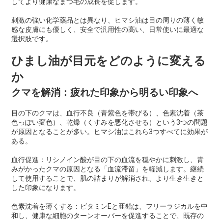
してより健康なまつ毛の成長を促します。
刺激の強い化学薬品とは異なり、ヒマシ油は目の周りの薄く敏
感な皮膚にも優しく、安全で汎用性の高い、日常使いに最適な
選択肢です。
ひまし油が目元をどのように変える
か
クマを解消：疲れた印象から明るい印象へ
目の下のクマは、血行不良（青紫色を帯びる）、色素沈着（茶
色っぽい変色）、乾燥（くすみを悪化させる）という3つの問題
が原因となることが多い。ヒマシ油はこれら3つすべてに効果が
ある。
血行促進：リシノイン酸が目の下の血流を穏やかに刺激し、青
みがかったクマの原因となる「血流滞留」を軽減します。継続
して使用することで、肌の詰まりが解消され、より生き生きと
した印象になります。
色素沈着を薄くする：ビタミンEと亜鉛は、フリーラジカルを中
和し、健康な細胞のターンオーバーを促進することで、既存の