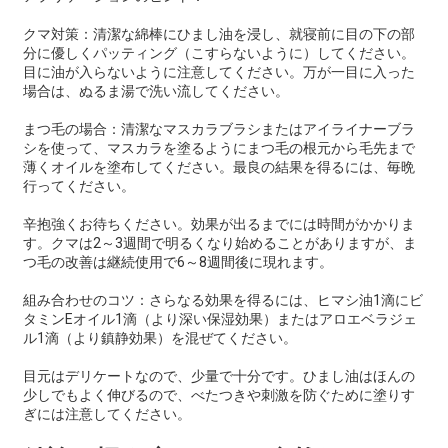
クマ対策：清潔な綿棒にひまし油を浸し、就寝前に目の下の部
分に優しくパッティング（こすらないように）してください。
目に油が入らないように注意してください。万が一目に入った
場合は、ぬるま湯で洗い流してください。
まつ毛の場合：清潔なマスカラブラシまたはアイライナーブラ
シを使って、マスカラを塗るようにまつ毛の根元から毛先まで
薄くオイルを塗布してください。最良の結果を得るには、毎晩
行ってください。
辛抱強くお待ちください。効果が出るまでには時間がかかりま
す。クマは2～3週間で明るくなり始めることがありますが、ま
つ毛の改善は継続使用で6～8週間後に現れます。
組み合わせのコツ：さらなる効果を得るには、ヒマシ油1滴にビ
タミンEオイル1滴（より深い保湿効果）またはアロエベラジェ
ル1滴（より鎮静効果）を混ぜてください。
目元はデリケートなので、少量で十分です。ひまし油はほんの
少しでもよく伸びるので、べたつきや刺激を防ぐために塗りす
ぎには注意してください。