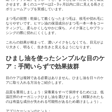
させます。多くのユーザーは2～3ヶ月以内に目に見える長さと
ボリュームアップを実感しています。
まつ毛の状態：乾燥して脆くなったまつ毛は、枝毛や切れ毛に
なりやすいです。ヒマシ油の保湿成分がまつ毛一本一本をコー
ティングし、柔らかくしなやかに保ち、メイク落としやブラッ
シングの際に切れにくくします。
これらの効果が相まって、濃いメイクをしなくても、目元がよ
り大きく、明るく、生き生きと見えるようになります。
ひまし油を使ったシンプルな目のケ
ア：手間いらずで効果抜群
目のケアは複雑である必要はありません。ひまし油を日々のケ
アに取り入れる方法をご紹介します。
品質を重視しましょう：栄養素をすべて保持するためには、低
温圧搾のオーガニックひまし油を選びましょう（精製されたも
のは有益な成分が失われる可能性があるため避けましょう）。
アプリケーションのヒント：