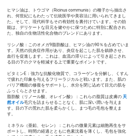
ヒマシ油は、トウゴマ（Ricinus communis）の種子から抽出さ
れ、何世紀にもわたって伝統医学や美容法に用いられてきまし
た。そして、現代科学もその有効性を裏付けています。その効
能は、デリケートな目元を健やかに保つために特別に配合され
た、独自の生物活性化合物のブレンドにあります。
リシノ酸：このオメガ9脂肪酸は、ヒマシ油の90％を占めていま
す。天然の抗炎症作用があり、炎症を起こした肌を鎮静させ、
血行を促進します。これは、血流の滞りによって引き起こされ
る目の下のクマを軽減する上で重要なポイントです。
ビタミンE：強力な抗酸化物質で、コラーゲンを分解し、くすん
で疲れた印象を与えるフリーラジカルと戦います。また、肌の
バリア機能の修復をサポートし、水分を閉じ込めて目元の肌を
ふっくらとさせます。
脂肪酸（リノール酸、オレイン酸）：これらの脂質は皮膚の
天
然オイル
毛穴を詰まらせることなく、肌に深い潤いを与えま
す。目の下の荒れた肌を柔らかくし、まつ毛の毛包を整えま
す。
ミネラル（亜鉛、セレン）：これらの微量元素は細胞再生をサ
ポートし、時間の経過とともに色素沈着を薄くし、毛包を強化