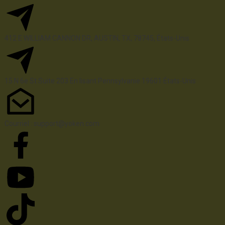
412 E WILLIAM CANNON DR, AUSTIN, TX, 78745, États-Unis
15 N 6e 
St
 Suite 203
En lisant 
Pennsylvanie
 19601 États-Unis
Courriel : support@yoken.com