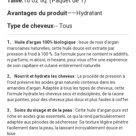
Taille:
16 oz liq. (Paquet de 1)
Avantages du produit
——
Hydratant
Type de cheveux
-- Tous
1、
Huile d'argan 100% biologique :
Issue de noix d'argan
marocaines naturelles, cette huile douce est extraite par
pression à froid à 100 %. Sa formule pure ne contient ni additifs,
ni parfums, ni alcool, ni hexane, pour vous offrir une expérience
de soin capillaire et cutané entièrement naturelle.
、
2
Nourrit et hydrate les cheveux :
Le procédé de pression à
froid préserve les acides gras naturels contenus dans les
amandes d'argan. Adaptée à tous les types de cheveux, cette
formule hydrate les cheveux secs et indisciplinés, de la racine
aux pointes, pour des cheveux plus doux et plus faciles à coiffer.
、
3
Soins du visage et de la peau :
Cette huile d'argan pure est
riche en acides gras essentiels, ce qui la rend particulièrement
adaptée aux périodes de sécheresse. Sa texture légère pénètre
facilement dans la peau, la laissant incroyablement douce et
lisse.