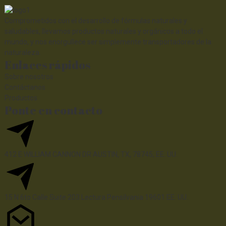
Comprometidos con el desarrollo de fórmulas naturales y
saludables, llevamos productos naturales y orgánicos a todo el
mundo, y nos enorgullece ser simplemente transportadores de la
naturaleza.
Enlaces rápidos
Sobre nosotros
Contáctanos
Productos
Ponte en contacto
412 E WILLIAM CANNON DR AUSTIN, TX, 78745, EE. UU.
15 N 6to 
Calle
 Suite 203
Lectura 
Pensilvania
 19601 EE. UU.