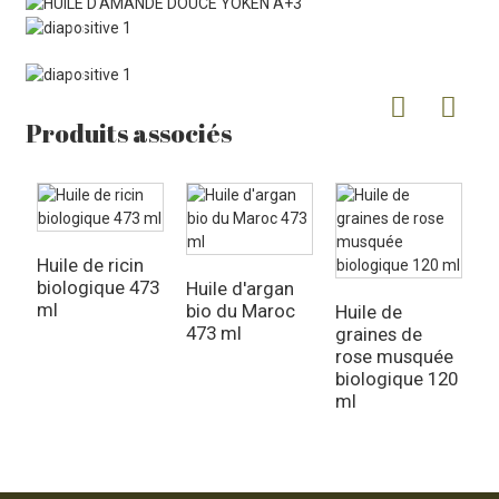
Produits associés
Huile de ricin
biologique 473
Huile d'argan
H
ml
bio du Maroc
v
Huile de
473 ml
2
graines de
rose musquée
biologique 120
ml