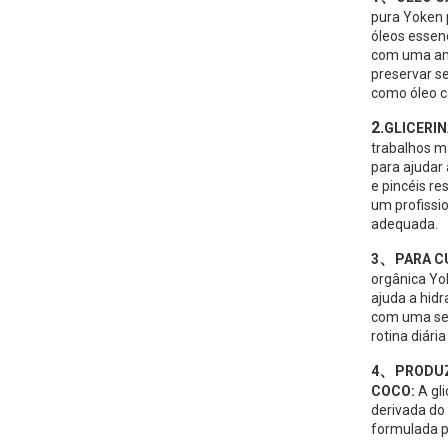
pura Yoken 
óleos essenc
com uma amp
preservar s
como óleo c
2.
GLICERI
trabalhos ma
para ajudar 
e pincéis r
um profissi
adequada.
、
3
PARA C
orgânica Yok
ajuda a hidr
com uma se
rotina diári
、
4
PRODUZ
COCO:
A gl
derivada do
formulada p