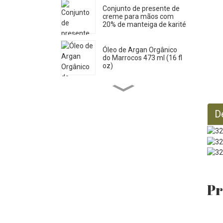
Conjunto de presente de
creme para mãos com
20% de manteiga de karité
Óleo de Argan Orgânico
do Marrocos 473 ml (16 fl
oz)
Sabonete Líquido Puro de
Castela 33,8 Fl OZ *2
D
Óleo de Rícino Orgânico
473 ml
Óleo de Jojoba Orgânico
Pr
946 ml (32 fl oz)
Óleo de Jojoba Orgânico