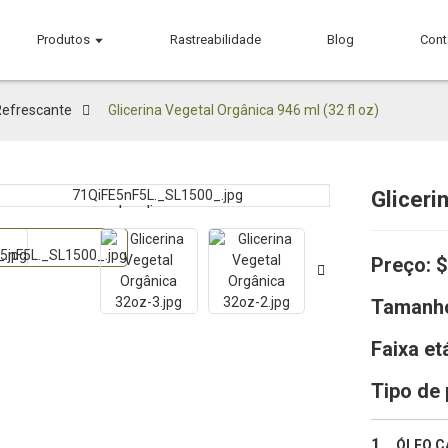
Produtos
Rastreabilidade
Blog
Cont
Refrescante
Glicerina Vegetal Orgânica 946 ml (32 fl oz)
Gliceri
Loading...
Loading...
Preço:
$
Tamanh
Faixa et
Tipo de 
1、
ÓLEO C