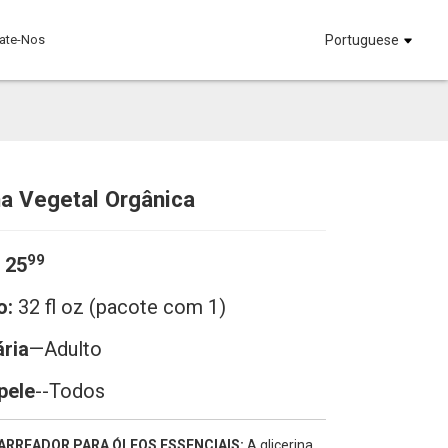
ate-Nos
Portuguese
na Vegetal Orgânica
Loading...
Loading...
Loadi
Loadi
99
 25
o:
32 fl oz (pacote com 1)
ária
—
Adulto
pele
--Todos
ARREADOR PARA ÓLEOS ESSENCIAIS:
A glicerina