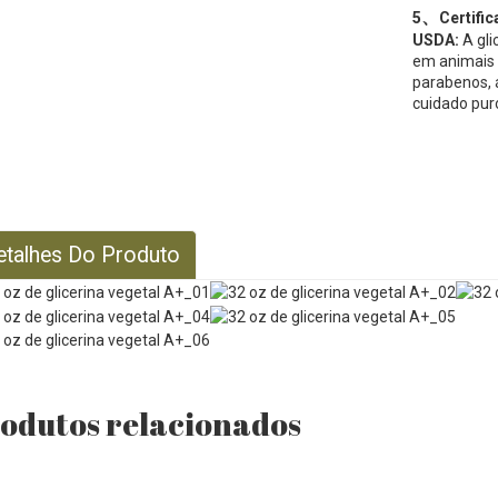
、
5
Certifi
USDA:
A gl
em animais 
parabenos, á
cuidado puro
etalhes Do Produto
odutos relacionados