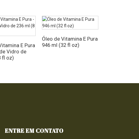
Óleo de Vitamina E Pura
Óleo de Vitami
946 ml (32 fl oz)
473 ml (16 fl o
Vitamina E Pura
 de Vidro de
 fl oz)
ENTRE EM CONTATO