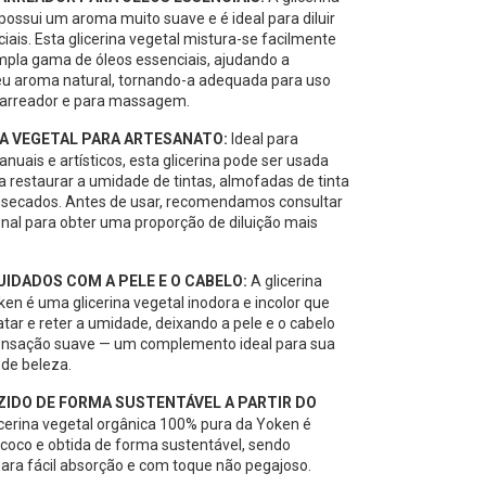
possui um aroma muito suave e é ideal para diluir
iais. Esta glicerina vegetal mistura-se facilmente
la gama de óleos essenciais, ajudando a
eu aroma natural, tornando-a adequada para uso
arreador e para massagem.
NA VEGETAL PARA ARTESANATO:
Ideal para
nuais e artísticos, esta glicerina pode ser usada
a restaurar a umidade de tintas, almofadas de tinta
essecados. Antes de usar, recomendamos consultar
onal para obter uma proporção de diluição mais
UIDADOS COM A PELE E O CABELO:
A glicerina
en é uma glicerina vegetal inodora e incolor que
atar e reter a umidade, deixando a pele e o cabelo
nsação suave — um complemento ideal para sua
a de beleza.
IDO DE FORMA SUSTENTÁVEL A PARTIR DO
icerina vegetal orgânica 100% pura da Yoken é
 coco e obtida de forma sustentável, sendo
ara fácil absorção e com toque não pegajoso.