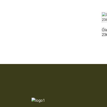
128 fl oz
Ól
23