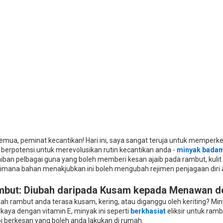
semua, peminat kecantikan! Hari ini, saya sangat teruja untuk memper
 berpotensi untuk merevolusikan rutin kecantikan anda -
minyak bada
iban pelbagai guna yang boleh memberi kesan ajaib pada rambut, kulit 
imana bahan menakjubkan ini boleh mengubah rejimen penjagaan diri 
but: Diubah daripada Kusam kepada Menawan de
ah rambut anda terasa kusam, kering, atau diganggu oleh keriting? M
kaya dengan vitamin E, minyak ini seperti
berkhasiat
eliksir untuk ram
pi berkesan yang boleh anda lakukan di rumah.