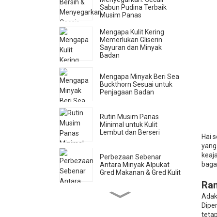
Sabun Pudina Terbaik
Musim Panas
Mengapa Kulit Kering
Memerlukan Gliserin
Sayuran dan Minyak
Badan
Mengapa Minyak Beri Sea
Buckthorn Sesuai untuk
Penjagaan Badan
Rutin Musim Panas
Minimal untuk Kulit
Lembut dan Berseri
Hai 
yang
keaja
Perbezaan Sebenar
baga
Antara Minyak Alpukat
Gred Makanan & Gred Kulit
Ram
Adak
Cara Mengenal Pasti Air
Mawar Tulen (Jenama
Diper
Tidak Mahu Anda Tahu Ini)
teta