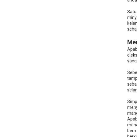
anda
Satu
miny
kele
seha
Men
Apab
diek
yang
Sebe
tamp
seba
sela
Simp
meny
mand
Apab
mena
berm
berku