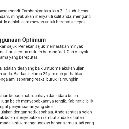
sa mandi. Tambahkan kira-kira 2 - 3 sudu besar
am, minyak akan menyaluti kulit anda, mengunci
t. Ia adalah cara mewah untuk berehat selepas
nggunaan Optimum
tekan sejuk. Penekan sejuk memastikan minyak
lihara semua nutrien bermanfaat. Cari minyak
nama yang bereputasi.
adalah idea yang baik untuk melakukan ujian
 anda. Biarkan selama 24 jam dan perhatikan
ngalami sebarang reaksi buruk, ia mungkin
ahan kepada haba, cahaya dan udara boleh
ga boleh menyebabkannya tengik. Kabinet di bilik
empat penyimpanan yang ideal.
lakan dengan sedikit sahaja. Anda sentiasa boleh
nyak boleh menyebabkan rambut anda kelihatan
 memadai untuk menggunakan bahan semula jadi yang