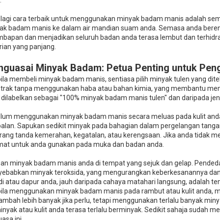
.
 lagi cara terbaik untuk menggunakan minyak badam manis adalah sema
ak badam manis ke dalam air mandian suam anda. Semasa anda berend
mbapan dan menjadikan seluruh badan anda terasa lembut dan terhidra
rian yang panjang.
guasai Minyak Badam: Petua Penting untuk Pe
ila membeli minyak badam manis, sentiasa pilih minyak tulen yang di
strak tanpa menggunakan haba atau bahan kimia, yang membantu meme
 dilabelkan sebagai "100% minyak badam manis tulen" dan daripada je
lum menggunakan minyak badam manis secara meluas pada kulit anda, 
alan. Sapukan sedikit minyak pada bahagian dalam pergelangan tangan
rang tanda kemerahan, kegatalan, atau kerengsaan. Jika anda tidak me
mat untuk anda gunakan pada muka dan badan anda.
an minyak badam manis anda di tempat yang sejuk dan gelap. Pended
ebabkan minyak teroksida, yang mengurangkan keberkesanannya dan ju
i atau dapur anda, jauh daripada cahaya matahari langsung, adalah t
ila menggunakan minyak badam manis pada rambut atau kulit anda, mu
mbah lebih banyak jika perlu, tetapi menggunakan terlalu banyak mi
inyak atau kulit anda terasa terlalu berminyak. Sedikit sahaja sudah
asa ini.