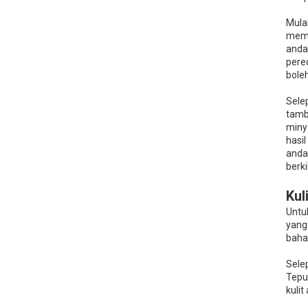
Memberus Kering +
Mula
Minyak Kelapa Fraksinasi:
mema
Rutin Badan 2 Langkah
anda
untuk Kulit Lebih Licin dan
pered
Lembut
bole
Slugging Badan Kulit
Sensitif: Urutan Lapisan
Selep
Lembut dengan Air Mawar
+ Minyak Jojoba
tamb
miny
Minyak Biji Anggur untuk
hasi
Kulit Musim Sejuk: Cara
anda
Lembut dan Ringan untuk
berki
Mengatasi Ketegangan
dan Pengelupasan
Kul
Untu
yang 
baha
Sele
Tepuk
kulit