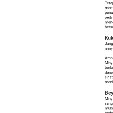
Tetap
memb
penu
perl
meng
berse
Kuk
Janga
miny
Ambi
Miny
berk
dari
siha
meni
Bey
Miny
sang
muka