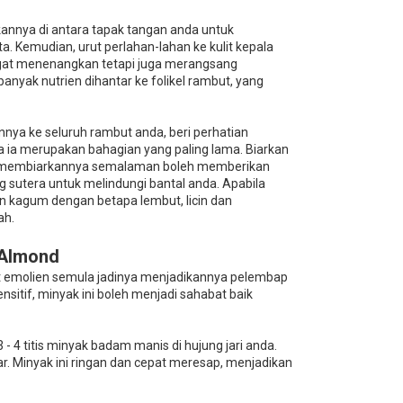
kannya di antara tapak tangan anda untuk
Kemudian, urut perlahan-lahan ke kulit kepala
gat menenangkan tetapi juga merangsang
banyak nutrien dihantar ke folikel rambut, yang
nnya ke seluruh rambut anda, beri perhatian
a ia merupakan bahagian yang paling lama. Biarkan
, membiarkannya semalaman boleh memberikan
 sutera untuk melindungi bantal anda. Apabila
kagum dengan betapa lembut, licin dan
ah.
 Almond
t emolien semula jadinya menjadikannya pelembap
sitif, minyak ini boleh menjadi sahabat baik
 4 titis minyak badam manis di hujung jari anda.
ar. Minyak ini ringan dan cepat meresap, menjadikan