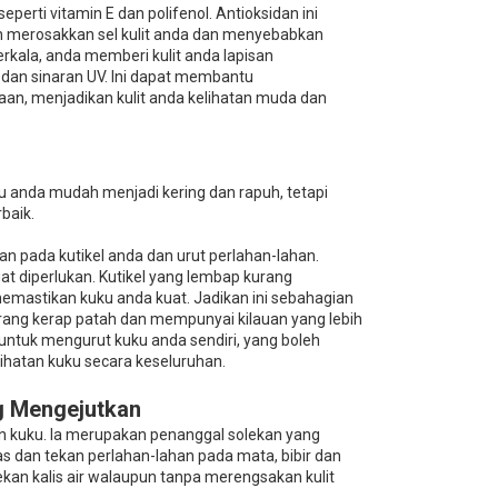
erti vitamin E dan polifenol. Antioksidan ini
eh merosakkan sel kulit anda dan menyebabkan
ala, anda memberi kulit anda lapisan
dan sinaran UV. Ini dapat membantu
aan, menjadikan kulit anda kelihatan muda dan
ku anda mudah menjadi kering dan rapuh, tetapi
baik.
n pada kutikel anda dan urut perlahan-lahan.
 diperlukan. Kutikel yang lembap kurang
astikan kuku anda kuat. Jadikan ini sebahagian
rang kerap patah dan mempunyai kilauan yang lebih
ntuk mengurut kuku anda sendiri, yang boleh
hatan kuku secara keseluruhan.
g Mengejutkan
n kuku. Ia merupakan penanggal solekan yang
s dan tekan perlahan-lahan pada mata, bibir dan
kan kalis air walaupun tanpa merengsakan kulit