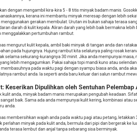
kan dengan mengambil kira-kira 5 - 8 titis minyak badam manis. Gosok
naskannya, kerana ini membantu minyak meresap dengan lebih sekata. 
 menggunakan gerakan membulat. Urutan ini bukan sahaja terasa san
aran darah di kulit kepala. Aliran darah yang lebih baik bermakna lebih 
h menggalakkan pertumbuhan rambut.
as mengurut kulit kepala, ambil baki minyak di tangan anda dan rataka
ahan pada hujungnya. Hujung rambut kita selalunya paling rosak keran
ak selama sekurang-kurangnya 30 minit. Jika anda mempunyai masa
l yang lebih mengagumkan. Pakai sahaja topi mandi kuno atau selendang
 membasuhnya pada waktu pagi dengan syampu biasa anda, anda akan 
latnya rambut anda. Ia seperti anda baru keluar dari salun rambut mew
it: Keserikan Dipulihkan oleh Sentuhan Pelembap
k kulit anda, minyak badam manis merupakan pengubah keadaan. Sifa
sangat baik. Sama ada anda mempunyai kulit kering, kombinasi atau sen
ru anda.
pas membersihkan wajah anda pada waktu pagi atau petang, letakkan 3 -
 perlahan minyak pada kulit anda, bermula dari pipi dan bergerak ke lu
 anda terasa lembut dan anjal tanpa sebarang sisa berminyak.