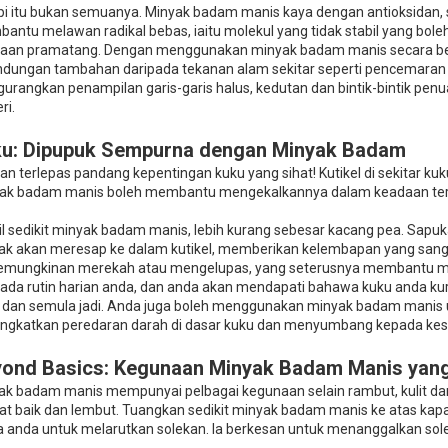
i itu bukan semuanya. Minyak badam manis kaya dengan antioksidan, sep
antu melawan radikal bebas, iaitu molekul yang tidak stabil yang bol
aan pramatang. Dengan menggunakan minyak badam manis secara berk
indungan tambahan daripada tekanan alam sekitar seperti pencemaran 
urangkan penampilan garis-garis halus, kedutan dan bintik-bintik penu
ri.
u: Dipupuk Sempurna dengan Minyak Badam
n terlepas pandang kepentingan kuku yang sihat! Kutikel di sekitar ku
ak badam manis boleh membantu mengekalkannya dalam keadaan ter
l sedikit minyak badam manis, lebih kurang sebesar kacang pea. Sapuka
ak akan meresap ke dalam kutikel, memberikan kelembapan yang sangat
emungkinan merekah atau mengelupas, yang seterusnya membantu mem
pada rutin harian anda, dan anda akan mendapati bahawa kuku anda ku
t dan semula jadi. Anda juga boleh menggunakan minyak badam manis u
ngkatkan peredaran darah di dasar kuku dan menyumbang kepada kesi
ond Basics: Kegunaan Minyak Badam Manis yan
ak badam manis mempunyai pelbagai kegunaan selain rambut, kulit da
at baik dan lembut. Tuangkan sedikit minyak badam manis ke atas kapa
 anda untuk melarutkan solekan. Ia berkesan untuk menanggalkan sole