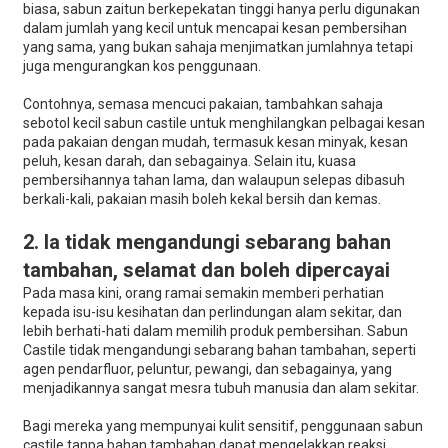
biasa, sabun zaitun berkepekatan tinggi hanya perlu digunakan
dalam jumlah yang kecil untuk mencapai kesan pembersihan
yang sama, yang bukan sahaja menjimatkan jumlahnya tetapi
juga mengurangkan kos penggunaan.
Contohnya, semasa mencuci pakaian, tambahkan sahaja
sebotol kecil sabun castile untuk menghilangkan pelbagai kesan
pada pakaian dengan mudah, termasuk kesan minyak, kesan
peluh, kesan darah, dan sebagainya. Selain itu, kuasa
pembersihannya tahan lama, dan walaupun selepas dibasuh
berkali-kali, pakaian masih boleh kekal bersih dan kemas.
2. Ia tidak mengandungi sebarang bahan
tambahan, selamat dan boleh dipercayai
Pada masa kini, orang ramai semakin memberi perhatian
kepada isu-isu kesihatan dan perlindungan alam sekitar, dan
lebih berhati-hati dalam memilih produk pembersihan. Sabun
Castile tidak mengandungi sebarang bahan tambahan, seperti
agen pendarfluor, peluntur, pewangi, dan sebagainya, yang
menjadikannya sangat mesra tubuh manusia dan alam sekitar.
Bagi mereka yang mempunyai kulit sensitif, penggunaan sabun
castile tanpa bahan tambahan dapat mengelakkan reaksi