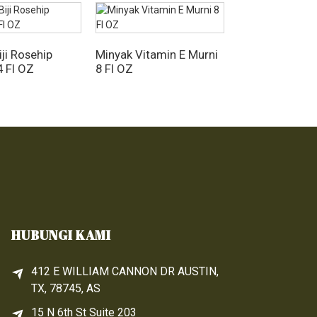
ji Rosehip
Minyak Vitamin E Murni
4 Fl OZ
8 Fl OZ
HUBUNGI KAMI
412 E WILLIAM CANNON DR AUSTIN,
TX, 78745, AS
15 N 6th 
St
 Suite 203