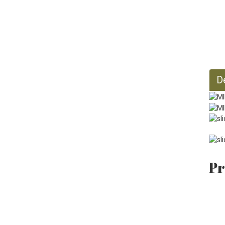
Minyak Jojoba Organik
128 Fl OZ
D
Pr