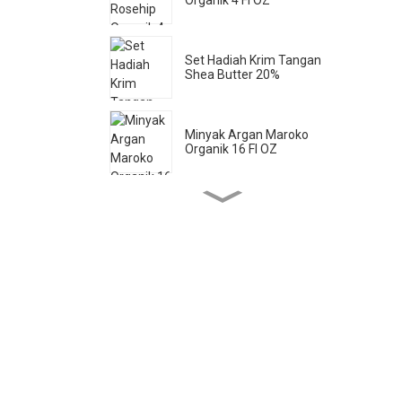
Set Hadiah Krim Tangan
Shea Butter 20%
Minyak Argan Maroko
Organik 16 Fl OZ
Sabun Cair Castile Murni
33,8 Fl OZ *2
Minyak Jarak Organik 16 Fl
OZ
Minyak Jojoba Organik 32
Fl OZ