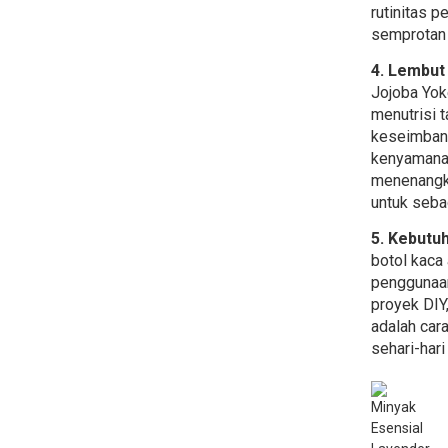
rutinitas 
semprotan 
4. Lembut 
Jojoba Yok
menutrisi 
keseimban
kenyamanan
menenangk
untuk sebag
5. Kebutu
botol kaca
penggunaan
proyek DIY
adalah car
sehari-har