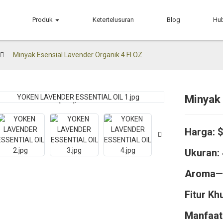
Produk
Ketertelusuran
Blog
Hu
Minyak Esensial Lavender Organik 4 Fl OZ
Minyak 
Loading...
Loading...
Harga:
Ukuran:
Aroma
—
Fitur Kh
Manfaat