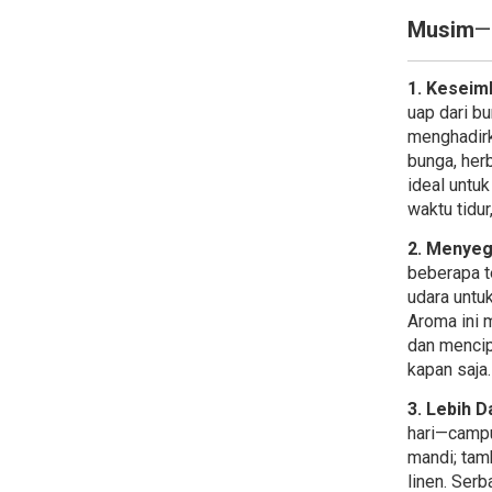
Musim
—
1. Kesei
uap dari b
menghadir
bunga, her
ideal untu
waktu tidur
2. Menyeg
beberapa te
udara untuk
Aroma ini 
dan mencip
kapan saja.
3. Lebih 
hari—campu
mandi; tam
linen. Serb