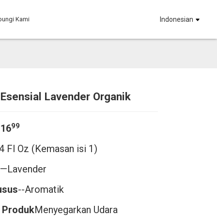
bungi Kami
Indonesian
Esensial Lavender Organik
Loading...
Loading...
Loadi
Loadi
99
$16
4 Fl Oz (Kemasan isi 1)
—Lavender
usus
--Aromatik
 Produk
Menyegarkan Udara