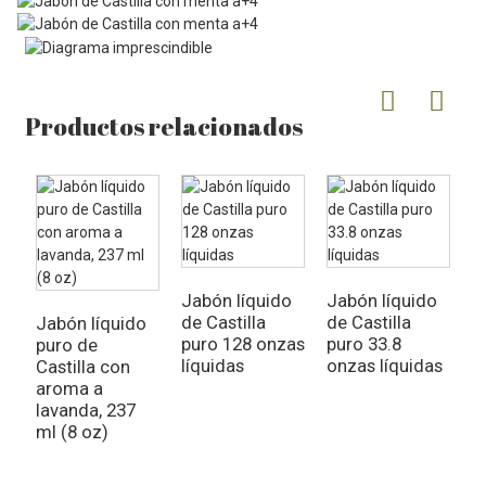
Productos relacionados
J
d
Jabón líquido
Jabón líquido
p
de Castilla
de Castilla
Jabón líquido
l
puro 128 onzas
puro 33.8
puro de
líquidas
onzas líquidas
Castilla con
aroma a
lavanda, 237
ml (8 oz)