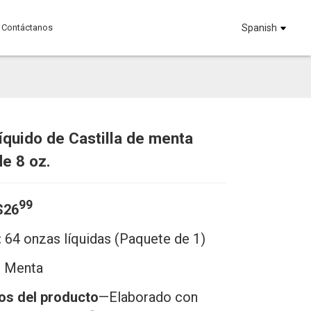
Contáctanos
Spanish
íquido de Castilla de menta
Loading...
Loading...
Loadi
Loadi
e 8 oz.
99
$26
:
64 onzas líquidas (Paquete de 1)
-
Menta
os del producto
—Elaborado con