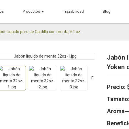
os
Productos
Trazabilidad
Blog
bón líquido puro de Castilla con menta, 64 oz.
Jabón l
Loading...
Loading...
Yoken d
Precio: 
Tamaño
Aroma-
Benefici