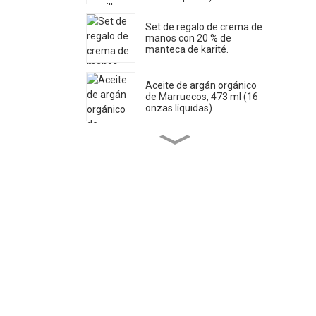
Set de regalo de crema de
manos con 20 % de
manteca de karité.
Aceite de argán orgánico
de Marruecos, 473 ml (16
onzas líquidas)
Jabón líquido de Castilla
puro 1 litro (33.8 onzas
líquidas) *2
Aceite de ricino orgánico
16 onzas líquidas
Aceite de jojoba orgánico
32 onzas líquidas