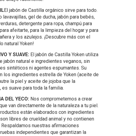
IL
El jabón de Castilla orgánico sirve para todo.
lavavajillas, gel de ducha, jabón para bebés,
 verduras, detergente para ropa, champú para
ara afeitarte, para la limpieza del hogar y para
bañera y los azulejos. ¡Descubre más con el
do natural Yoken!
IVO Y SUAVE:
El jabón de Castilla Yoken utiliza
e jabón natural e ingredientes veganos, sin
es sintéticos ni agentes espumantes. Su
n los ingredientes estrella de Yoken (aceite de
nutre la piel y aceite de jojoba que la
, es suave para toda la familia.
IA DEL YECO:
Nos comprometemos a crear
ue van directamente de la naturaleza a tu piel.
roductos están elaborados con ingredientes
 son libres de crueldad animal y no contienen
 Respaldamos nuestras afirmaciones
ruebas independientes que garantizan la