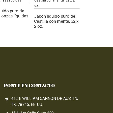
quido puro de
8 onzas líquidas
Jabón líquido puro de
Jabón líquido 
Castilla con menta, 32 x
Castilla puro 1 
2 oz.
onzas líquidas
PONTE EN CONTACTO
412 E WILLIAM CANNON DR AUSTIN,
TX, 78745, EE. UU.