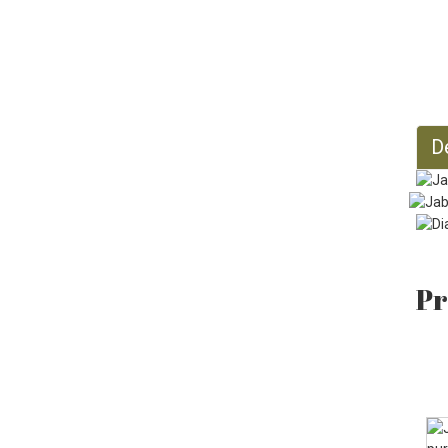
Aceite de jojoba orgánico
128 onzas líquidas
D
Pr