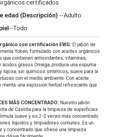
orgánicos certificados
e edad (Descripción)
--Adulto
piel
--Todo
orgánico con certificación EWG:
El jabón de
e menta Yoken, formulado con aceites orgánicos
s que contienen antioxidantes, vitaminas,
y ácidos grasos Omega, produce una espuma
 lujosa, sin químicos sintéticos, suave para la
petuoso con el medio ambiente. Con aceite
e menta: una explosión herbal refrescante que
ECES MÁS CONCENTRADO:
Nuestro jabón
ta de Castilla para la limpieza de superficies
fórmula suave y es 2-3 veces más concentrado
bones líquidos y limpiadores comunes. Es un
az y concentrado que ofrece una limpieza
se diluye fácilmente.