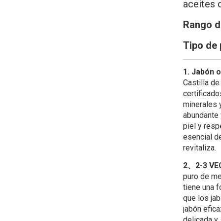
aceites 
Rango d
Tipo de 
1. Jabón 
Castilla d
certificado
minerales 
abundante y
piel y res
esencial d
revitaliza.
2、2-3 V
puro de men
tiene una 
que los ja
jabón efic
delicada y 