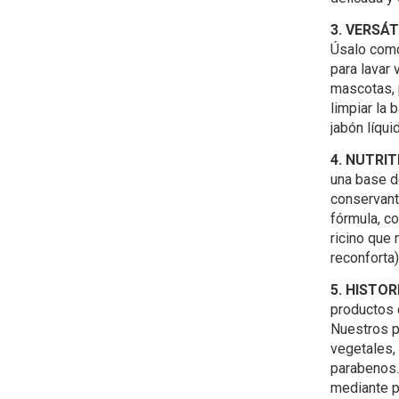
3. VERSÁT
Úsalo como 
para lavar
mascotas, p
limpiar la 
jabón líqui
4. NUTRIT
una base d
conservant
fórmula, co
ricino que 
reconforta)
5. HISTOR
productos q
Nuestros p
vegetales,
parabenos.
mediante p