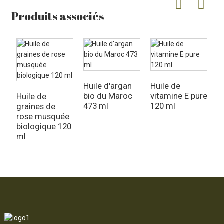
Produits associés
H
b
Huile d'argan
Huile de
m
bio du Maroc
vitamine E pure
Huile de
473 ml
120 ml
graines de
rose musquée
biologique 120
ml