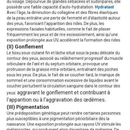
du visage. Dépourvue de glandes sébacées et sudoripares, elle
possède une faible capacité d'auto-hydratation.
Hydratant
Avec l'âge, la diminution du collagène et des fibres élastiques
de la peau entraîne une perte de fermeté et d'élasticité autour
des yeux, favorisant l'apparition des rides. De plus, les
expressions faciales habituelles, comme le fait de plisser
fréquemment les yeux et de rire excessivement, ainsi qu'une
exposition prolongée aux UV, accélèrent la formation des rides.
(II) Gonflement
Le tissu sous-cutané fin et lâche situé sous la peau délicate du
contour des yeux, associé au relâchement progressif du muscle
orbiculaire de l'œil et du septum orbitaire, provoque une
protrusion de la graisse intra-orbitaire, entraînant des poches
sous les yeux. De plus, le fait de se coucher tard, le manque de
sommeil et une consommation excessive de liquides avant le
coucher perturbent la circulation sanguine dans le contour des
aggravant le gonflement et contribuant à
yeux.
l'apparition ou à l'aggravation des œdèmes.
(III) Pigmentation
Une prédisposition génétique peut rendre certaines personnes
plus susceptibles à une pigmentation périorbitaire dès la
naissance. Une exposition prolongée aux rayons UV stimule les
mélanocytes, qui produisent alors davantage de mélanine. De