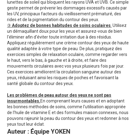
lunettes de soleil qui bloquent les rayons UVA et UVB. Ce simple
geste permet de prévenir les dommages excessifs causés par
les UV, principaux facteurs du vieillissement prématuré, des
rides et de la pigmentation du contour des yeux.
③
Adoptez de bonnes habitudes de soins oculaires
.
Utilisez
un démaquillant doux pour les yeux et assurez-vous de bien
l'éliminer afin d'éviter toute irritation due à des résidus.
Appliquez régulièrement une crème contour des yeux de haute
qualité adaptée à votre type de peau. De plus, pratiquez des
exercices simples de relaxation oculaire, comme regarder vers
le haut, vers le bas, à gauche et à droite, et faire des
mouvements circulaires avec vos yeux plusieurs fois par jour.
Ces exercices améliorent la circulation sanguine autour des
yeux, réduisant ainsi les risques de poches et favorisant la
santé globale du contour des yeux.
Les problèmes de peau autour des yeux ne sont pas
insurmontables.
En comprenant leurs causes et en adoptant
les bonnes méthodes de soins, comme l'utilisation appropriée
de l'huile de vitamine E et des formules maison connexes, nous
pouvons rajeunir la peau du contour des yeux et redonner à nos
yeux tout leur éclat.
Auteur : Équipe YOKEN