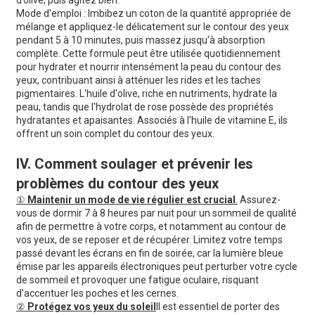
d’olive, puis agitez bien.
Mode d'emploi : Imbibez un coton de la quantité appropriée de
mélange et appliquez-le délicatement sur le contour des yeux
pendant 5 à 10 minutes, puis massez jusqu'à absorption
complète. Cette formule peut être utilisée quotidiennement
pour hydrater et nourrir intensément la peau du contour des
yeux, contribuant ainsi à atténuer les rides et les taches
pigmentaires. L'huile d'olive, riche en nutriments, hydrate la
peau, tandis que l'hydrolat de rose possède des propriétés
hydratantes et apaisantes. Associés à l'huile de vitamine E, ils
offrent un soin complet du contour des yeux.
IV. Comment soulager et prévenir les
problèmes du contour des yeux
①
Maintenir un mode de vie régulier est crucial
.
Assurez-
vous de dormir 7 à 8 heures par nuit pour un sommeil de qualité
afin de permettre à votre corps, et notamment au contour de
vos yeux, de se reposer et de récupérer. Limitez votre temps
passé devant les écrans en fin de soirée, car la lumière bleue
émise par les appareils électroniques peut perturber votre cycle
de sommeil et provoquer une fatigue oculaire, risquant
d'accentuer les poches et les cernes.
②
Protégez vos yeux du soleil
Il est essentiel de porter des