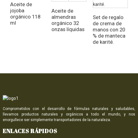
Aceite de
jojoba
Aceite de
orgánico 118
almendras
Set de regalo
A
ml
orgánico 32
de crema de
o
onzas líquidas
manos con 20
s
% de manteca
r
de karité.
1
o
Comprometidos con el desarrollo de fórmulas naturales y saludables,
llevamos productos naturales y orgánicos a todo el mundo, y nos
enorgullece ser simplemente transportadores de la naturaleza.
ENLACES RÁPIDOS