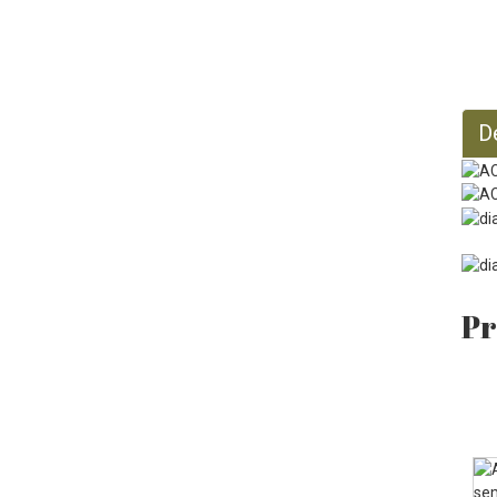
Aceite de jojoba orgánico
128 onzas líquidas
D
Pr