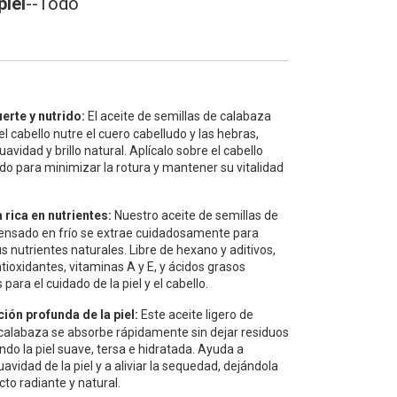
piel
--Todo
uerte y nutrido:
El aceite de semillas de calabaza
l cabello nutre el cuero cabelludo y las hebras,
avidad y brillo natural. Aplícalo sobre el cabello
o para minimizar la rotura y mantener su vitalidad
 rica en nutrientes:
Nuestro aceite de semillas de
ensado en frío se extrae cuidadosamente para
s nutrientes naturales. Libre de hexano y aditivos,
ntioxidantes, vitaminas A y E, y ácidos grasos
para el cuidado de la piel y el cabello.
ión profunda de la piel:
Este aceite ligero de
 calabaza se absorbe rápidamente sin dejar residuos
ndo la piel suave, tersa e hidratada. Ayuda a
uavidad de la piel y a aliviar la sequedad, dejándola
to radiante y natural.