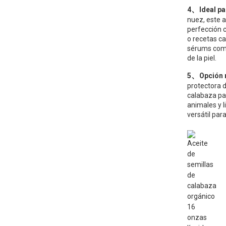
、
4
Ideal pa
nuez, este a
perfección 
o recetas ca
sérums como
de la piel.
、
5
Opción 
protectora d
calabaza par
animales y l
versátil para