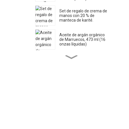
Set de regalo de crema de
manos con 20 % de
manteca de karité.
Aceite de argán orgánico
de Marruecos, 473 ml (16
onzas líquidas)
Jabón líquido de Castilla
puro 1 litro (33.8 onzas
líquidas) *2
Aceite de ricino orgánico
16 onzas líquidas
Aceite de jojoba orgánico
32 onzas líquidas