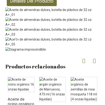
Detalles Del Producto
Productos relacionados
Aceite de
A
ricino orgánico
v