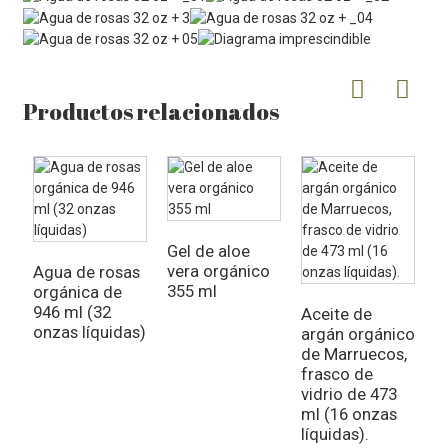
Productos relacionados
Gel de aloe
vera orgánico
Agua de rosas
A
355 ml
orgánica de
m
946 ml (32
j
Aceite de
onzas líquidas)
o
argán orgánico
o
de Marruecos,
frasco de
vidrio de 473
ml (16 onzas
líquidas).