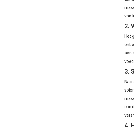
masse
Droogborstelen +
gefractioneerde kokosolie:
van 
een 2-stappen
lichaamsverzorgingsroutine
2. 
voor een gladdere,
zachtere huid
Huidverzorging voor de
Het 
gevoelige huid: een milde
onbel
laagjesroutine met
rozenwater en jojoba-olie.
aan 
Druivenpitolie voor de
voedi
winterhuid: een milde,
lichte manier om een ​​
3. 
trekkerig gevoel en
schilfers tegen te gaan.
Na in
spie
mass
combi
versn
4. 