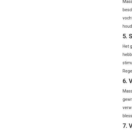
Massa
besch
vocht
houd
5. 
Het 
hebb
stimu
Rege
6. 
Massa
gewri
verwa
bless
7. 