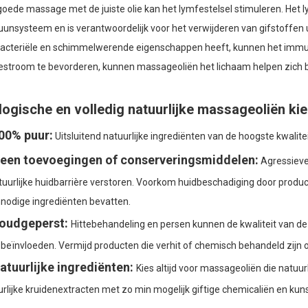
oede massage met de juiste olie kan het lymfestelsel stimuleren. Het ly
nsysteem en is verantwoordelijk voor het verwijderen van gifstoffen uit
bacteriële en schimmelwerende eigenschappen heeft, kunnen het imm
estroom te bevorderen, kunnen massageoliën het lichaam helpen zich 
logische en volledig natuurlijke massageoliën ki
00% puur:
Uitsluitend natuurlijke ingrediënten van de hoogste kwalitei
een toevoegingen of conserveringsmiddelen:
Agressieve
tuurlijke huidbarrière verstoren. Voorkom huidbeschadiging door produ
nnodige ingrediënten bevatten.
oudgeperst:
Hittebehandeling en persen kunnen de kwaliteit van
 beïnvloeden. Vermijd producten die verhit of chemisch behandeld zijn 
atuurlijke ingrediënten:
Kies altijd voor massageoliën die natuur
rlijke kruidenextracten met zo min mogelijk giftige chemicaliën en ku