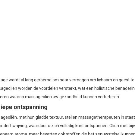
age wordt al lang geroemd om haar vermogen om lichaam en geest te k
ageoliën worden de voordelen versterkt, wat een holistische benaderin
eren waarop massageoliën uw gezondheid kunnen verbeteren.
Diepe ontspanning
geoliën, met hun gladde textuur, stellen massagetherapeuten in staat o
ndert wrijving, waardoor u zich volledig kunt ontspannen. Oliën met bi
enaam aroma, maar bevatten ook stoffen die het zenuwstelsel kunnen 