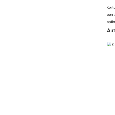
Kort
een b
opti
Au