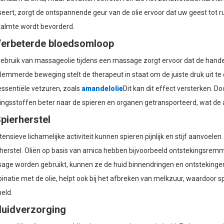
ert, zorgt de ontspannende geur van de olie ervoor dat uw geest tot r
kalmte wordt bevorderd.
Verbeterde bloedsomloop
gebruik van massageolie tijdens een massage zorgt ervoor dat de hand
emmerde beweging stelt de therapeut in staat om de juiste druk uit te 
essentiële vetzuren, zoals
amandelolie
Dit kan dit effect versterken. 
ngsstoffen beter naar de spieren en organen getransporteerd, wat de al
Spierherstel
tensieve lichamelijke activiteit kunnen spieren pijnlijk en stijf aanvoelen
rherstel. Oliën op basis van arnica hebben bijvoorbeeld ontstekingsre
age worden gebruikt, kunnen ze de huid binnendringen en ontstekingen
natie met de olie, helpt ook bij het afbreken van melkzuur, waardoor sp
eld.
Huidverzorging