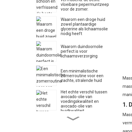
vloeibare pepermuntzeep
voor de zomer.
Waarom een ​​droge huid
zowel plantaardige
glycerine als lichaamsolie
nodig heeft
Waarom duindoornolie
perfect is voor
lichaamsverzorging
Een minimalistische
zomerroutine voor een
Mass
zachte, stralende huid
mass
Het echte verschil tussen
mani
avocado-olie van
voedingskwaliteit en
1. 
avocado-olie van
huidkwaliteit.
Massa
Hoe herken je echt
rozenwater (merken
vermi
willen dit liever niet dat je
aang
het weet)?