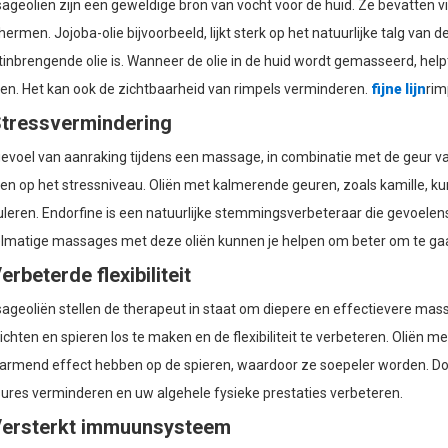
geoliën zijn een geweldige bron van vocht voor de huid. Ze bevatten v
ermen. Jojoba-olie bijvoorbeeld, lijkt sterk op het natuurlijke talg van 
inbrengende olie is. Wanneer de olie in de huid wordt gemasseerd, help
en. Het kan ook de zichtbaarheid van rimpels verminderen.
fijne lijn
rim
Stressvermindering
gevoel van aanraking tijdens een massage, in combinatie met de geur v
en op het stressniveau. Oliën met kalmerende geuren, zoals kamille, k
leren. Endorfine is een natuurlijke stemmingsverbeteraar die gevoelen
lmatige massages met deze oliën kunnen je helpen om beter om te gaan
Verbeterde flexibiliteit
geoliën stellen de therapeut in staat om diepere en effectievere massa
chten en spieren los te maken en de flexibiliteit te verbeteren. Oliën 
rmend effect hebben op de spieren, waardoor ze soepeler worden. Door de
ures verminderen en uw algehele fysieke prestaties verbeteren.
Versterkt immuunsysteem