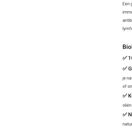
Een g
immuu
anti
lymf
Bio
✅ 1
✅ G
je na
of o
✅ K
oliën
✅ N
natuu