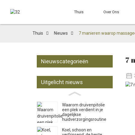
Thuis
Over Ons
Thuis
Nieuws
7 manieren waarop massageol
7 
Nieuwscategorieën
Uitgelicht nieuws
Waarom druivenpitolie
een plek verdient in je
dagelijkse
huidverzorgingsroutine
Koel, schoon en
verfrissend: de beste