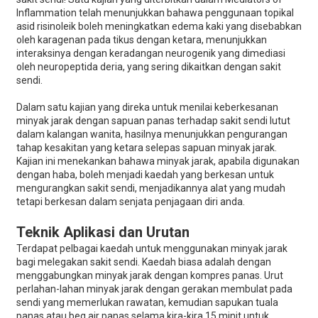
Inflammation telah menunjukkan bahawa penggunaan topikal
asid risinoleik boleh meningkatkan edema kaki yang disebabkan
oleh karagenan pada tikus dengan ketara, menunjukkan
interaksinya dengan keradangan neurogenik yang dimediasi
oleh neuropeptida deria, yang sering dikaitkan dengan sakit
sendi.
Dalam satu kajian yang direka untuk menilai keberkesanan
minyak jarak dengan sapuan panas terhadap sakit sendi lutut
dalam kalangan wanita, hasilnya menunjukkan pengurangan
tahap kesakitan yang ketara selepas sapuan minyak jarak.
Kajian ini menekankan bahawa minyak jarak, apabila digunakan
dengan haba, boleh menjadi kaedah yang berkesan untuk
mengurangkan sakit sendi, menjadikannya alat yang mudah
tetapi berkesan dalam senjata penjagaan diri anda.
Teknik Aplikasi dan Urutan
Terdapat pelbagai kaedah untuk menggunakan minyak jarak
bagi melegakan sakit sendi. Kaedah biasa adalah dengan
menggabungkan minyak jarak dengan kompres panas. Urut
perlahan-lahan minyak jarak dengan gerakan membulat pada
sendi yang memerlukan rawatan, kemudian sapukan tuala
panas atau beg air panas selama kira-kira 15 minit untuk