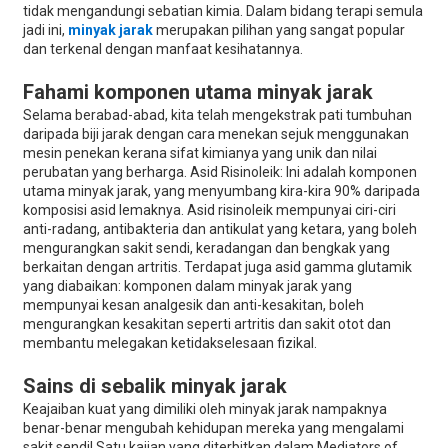
tidak mengandungi sebatian kimia. Dalam bidang terapi semula
jadi ini,
minyak jarak
merupakan pilihan yang sangat popular
dan terkenal dengan manfaat kesihatannya.
Fahami komponen utama minyak jarak
Selama berabad-abad, kita telah mengekstrak pati tumbuhan
daripada biji jarak dengan cara menekan sejuk menggunakan
mesin penekan kerana sifat kimianya yang unik dan nilai
perubatan yang berharga. Asid Risinoleik: Ini adalah komponen
utama minyak jarak, yang menyumbang kira-kira 90% daripada
komposisi asid lemaknya. Asid risinoleik mempunyai ciri-ciri
anti-radang, antibakteria dan antikulat yang ketara, yang boleh
mengurangkan sakit sendi, keradangan dan bengkak yang
berkaitan dengan artritis. Terdapat juga asid gamma glutamik
yang diabaikan: komponen dalam minyak jarak yang
mempunyai kesan analgesik dan anti-kesakitan, boleh
mengurangkan kesakitan seperti artritis dan sakit otot dan
membantu melegakan ketidakselesaan fizikal.
Sains di sebalik minyak jarak
Keajaiban kuat yang dimiliki oleh minyak jarak nampaknya
benar-benar mengubah kehidupan mereka yang mengalami
sakit sendi! Satu kajian yang diterbitkan dalam Mediators of