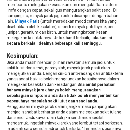
membantu melegakan kesesakan dan mengaktifkan sistem
limfa dengan cepat, sekali gus mengurangkan sakit sendi. Di
samping itu, minyak jarak juga boleh dicampur dengan bahan
lain.
Minyak Pati
s (untuk meredakan mood cemas kita yang
disebabkan oleh kesakitan), seperti minyak pati thyme, beri
juniper, geranium dan birch, untuk meningkatkan kesan
melegakan kesakitannya.
Untuk hasil terbaik, lakukan ini
secara berkala, idealnya beberapa kali seminggu.
Kesimpulan:
Jika anda masih mencari pilihan rawatan semula jadi untuk
sakit lutut dan sendi, percayalah, minyak jarak pasti akan
mengejutkan anda. Dengan ciri-ciri anti-radang dan antibakteria
yang sangat baik, ia boleh menggunakan keajaibannya dalam
melegakan kesakitan dan keradangan.
Sila ambil perhatian
bahawa minyak jarak hanya boleh mengurangkan
sebahagian simptom anda dan tidak boleh menyembuhkan
sepenuhnya masalah sakit lutut dan sendi anda.
Penggunaan minyak jarak dalam jangka masa panjang akan
menjadi sahabat berharga anda dalam melegakan sakit tulang
dan sendi. Jadi, kawan, lain kali jika sendi anda sedikit
mengamuk, ingatlah minyak jarak yang lembut tetapi berkesan.
Ia adalah cara semula jadi untuk berkata, "Tenanglah, biar saya