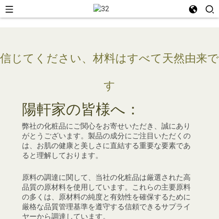
信じてください、材料はすべて天然由来で
す
陽軒家の皆様へ：
弊社の化粧品にご関心をお寄せいただき、誠にあり
なぜ私たちは
がとうございます。製品の成分にご注目いただくの
この商品はオーガニックで
は、お肌の健康と美しさに直結する重要な要素であ
ると理解しております。
当社の天然植物エキスは、有害な農薬や肥料を
原料の調達に関して、当社の化粧品は厳選された高
使用せず、持続可能な栽培方法を採用している
品質の原材料を使用しています。これらの主要原料
認証済みの有機農場から調達されており、植物
の多くは、原材料の純度と有効性を確保するために
本来の品質を保証しています。
厳格な品質管理基準を遵守する信頼できるサプライ
ヤーから調達しています。