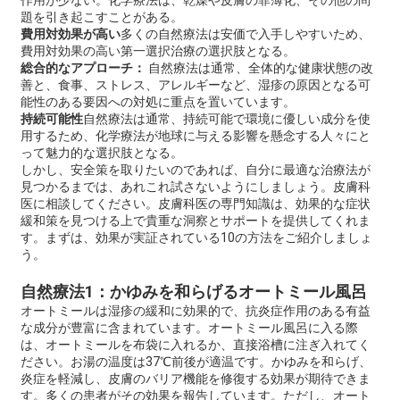
作用が少ない。化学療法は、乾燥や皮膚の菲薄化、その他の問
題を引き起こすことがある。
費用対効果が高い
多くの自然療法は安価で入手しやすいため、
費用対効果の高い第一選択治療の選択肢となる。
総合的なアプローチ：
自然療法は通常、全体的な健康状態の改
善と、食事、ストレス、アレルギーなど、湿疹の原因となる可
能性のある要因への対処に重点を置いています。
持続可能性
自然療法は通常、持続可能で環境に優しい成分を使
用するため、化学療法が地球に与える影響を懸念する人々にと
って魅力的な選択肢となる。
しかし、安全策を取りたいのであれば、自分に最適な治療法が
見つかるまでは、あれこれ試さないようにしましょう。皮膚科
医に相談してください。皮膚科医の専門知識は、効果的な症状
緩和策を見つける上で貴重な洞察とサポートを提供してくれま
す。まずは、効果が実証されている10の方法をご紹介しましょ
う。
自然療法1：かゆみを和らげるオートミール風呂
オートミールは湿疹の緩和に効果的で、抗炎症作用のある有益
な成分が豊富に含まれています。オートミール風呂に入る際
は、オートミールを布袋に入れるか、直接浴槽に注ぎ入れてく
ださい。お湯の温度は37℃前後が適温です。かゆみを和らげ、
炎症を軽減し、皮膚のバリア機能を修復する効果が期待できま
す。多くの患者がその効果を報告しています。ただし、オート