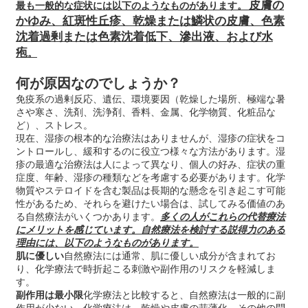
皮膚の
最も一般的な症状には以下のようなものがあります。
かゆみ、紅斑性丘疹、乾燥または鱗状の皮膚、色素
沈着過剰または色素沈着低下、滲出液、および水
疱
。
何が原因なのでしょうか？
免疫系の過剰反応、遺伝、環境要因（乾燥した場所、極端な暑
さや寒さ、洗剤、洗浄剤、香料、金属、化学物質、化粧品な
ど）、ストレス。
現在、湿疹の根本的な治療法はありませんが、湿疹の症状をコ
ントロールし、緩和するのに役立つ様々な方法があります。湿
疹の最適な治療法は人によって異なり、個人の好み、症状の重
症度、年齢、湿疹の種類などを考慮する必要があります。化学
物質やステロイドを含む製品は長期的な懸念を引き起こす可能
性があるため、それらを避けたい場合は、試してみる価値のあ
る自然療法がいくつかあります。
多くの人がこれらの代替療法
にメリットを感じています。自然療法を検討する説得力のある
理由には、以下のようなものがあります。
肌に優しい
自然療法には通常、肌に優しい成分が含まれてお
り、化学療法で時折起こる刺激や副作用のリスクを軽減しま
す。
副作用は最小限
化学療法と比較すると、自然療法は一般的に副