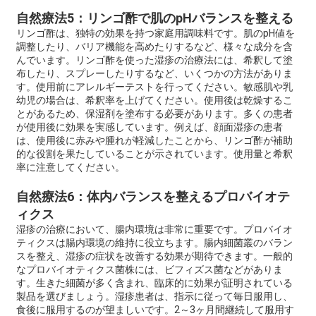
自然療法5：リンゴ酢で肌のpHバランスを整える
リンゴ酢は、独特の効果を持つ家庭用調味料です。肌のpH値を
調整したり、バリア機能を高めたりするなど、様々な成分を含
んでいます。リンゴ酢を使った湿疹の治療法には、希釈して塗
布したり、スプレーしたりするなど、いくつかの方法がありま
す。使用前にアレルギーテストを行ってください。敏感肌や乳
幼児の場合は、希釈率を上げてください。使用後は乾燥するこ
とがあるため、保湿剤を塗布する必要があります。多くの患者
が使用後に効果を実感しています。例えば、顔面湿疹の患者
は、使用後に赤みや腫れが軽減したことから、リンゴ酢が補助
的な役割を果たしていることが示されています。使用量と希釈
率に注意してください。
自然療法6：体内バランスを整えるプロバイオテ
ィクス
湿疹の治療において、腸内環境は非常に重要です。プロバイオ
ティクスは腸内環境の維持に役立ちます。腸内細菌叢のバラン
スを整え、湿疹の症状を改善する効果が期待できます。一般的
なプロバイオティクス菌株には、ビフィズス菌などがありま
す。生きた細菌が多く含まれ、臨床的に効果が証明されている
製品を選びましょう。湿疹患者は、指示に従って毎日服用し、
食後に服用するのが望ましいです。2～3ヶ月間継続して服用す