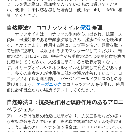
ミールを選ぶ際は、添加物が入っているものは避けてくださ
い。使用中に不快感を感じた場合は、使用を中止し、医師に相
談してください。
自然療法2：ココナッツオイル
保湿
修理
ココナッツオイルはココナッツの果肉から抽出され、抗菌、抗
炎症、保湿効果のある中鎖脂肪酸を含み、湿疹の症状を緩和す
ることができます。使用する際は、まず手を洗い、適量を取っ
て患部に塗布し、吸収されるまでマッサージしてください。軽
症の場合は1日2～3回、中等症から重症の場合は使用頻度を適切
に増やしてください。入浴後に塗布すると吸収が良くなりま
す。オリーブオイルやミネラルオイルと比較して利点がありま
す。多くの患者さんが使用後に肌の状態が改善しています。コ
コナッツオイルを選ぶ際は、バージンコールドプレスのものを
選びましょう。
オーガニック
ココナッツオイルを使用し、使用
前に必ず目立たない場所でテストしてください。
自然療法３：抗炎症作用と鎮静作用のあるアロエ
ベラジェル
アロエベラは湿疹の治療に効果があり、抗炎症作用などの様々
な有効成分を含んでいます。高純度で無添加のジェルを選びま
しょう。生のアロエベラを使う場合は、アロエバルバデンシス