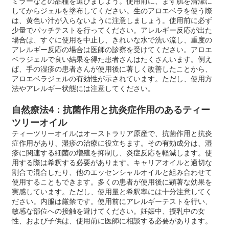
ミラーなどの品種を選びましょう。使用前に、まず肌を清潔に
してからジェルを塗布してください。生のアロエベラを使う際
は、黄色い汁が入らないように注意しましょう。使用前に必ず
少量でパッチテストを行ってください。アレルギー反応が出た
場合は、すぐに使用を中止し、きれいな水で洗い流し、重度の
アレルギー反応の場合は医師の診察を受けてください。アロエ
ベラジェルで良い結果を得た患者さんはたくさんいます。例え
ば、手の湿疹の患者さんが使用後に著しく改善したことから、
アロエベラジェルの有効性が示されています。ただし、使用方
法やアレルギー状態には注意してください。
自然療法4：抗菌作用と抗炎症作用のあるティー
ツリーオイル
ティーツリーオイルはオーストラリア原産で、抗菌作用と抗炎
症作用があり、湿疹の治療に役立ちます。その有効成分は、湿
疹に関連する細菌の増殖を抑制し、炎症反応を軽減します。使
用する際は希釈する必要があります。キャリアオイルと適切な
割合で混合したり、他のエッセンシャルオイルと組み合わせて
使用​​することもできます。多くの患者が使用後に顕著な効果を
実感しています。ただし、使用量と希釈率には十分注意してく
ださい。内服は厳禁です。使用前にアレルギーテストを行い、
敏感な部位への接触を避けてください。妊娠中、授乳中の女
性、および子供は、使用前に医師に相談する必要があります。