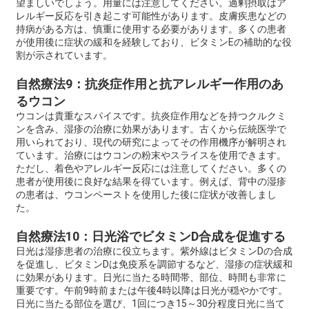
望ましいでしょう。用量には注意してください。過剰摂取はア
レルギー反応を引き起こす可能性があります。皮膚疾患などの
持病がある方は、慎重に使用する必要があります。多くの患者
が使用後に症状の緩和を経験しており、ビタミンEの補助的な役
割が示されています。
自然療法9：抗炎症作用と抗アレルギー作用のあ
るウコン
ウコンは貴重なスパイスです。抗炎症作用などを持つクルクミ
ンを含み、湿疹の治療に効果があります。古くから伝統医学で
用いられており、現代の研究によってその作用機序が解明され
ています。治療にはウコンの粉末やスライスを使用できます。
ただし、着色やアレルギー反応には注意してください。多くの
患者が使用後に良好な結果を得ています。例えば、背中の湿疹
の患者は、ウコンペーストを使用した後に症状が改善しまし
た。
自然療法10：日光浴でビタミンD合成を促進する
日光は湿疹患者の治療に役立ちます。紫外線はビタミンDの合成
を促進し、ビタミンDは免疫系を調節するなど、湿疹の症状緩和
に効果があります。日光に当たる時間帯、部位、時間も非常に
重要です。午前9時前または午後4時以降は日光が穏やかです。
日光に当たる部位を選び、1回につき15～30分程度日光に当て