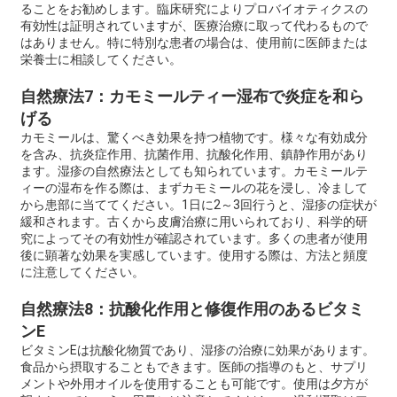
ることをお勧めします。臨床研究によりプロバイオティクスの
有効性は証明されていますが、医療治療に取って代わるもので
はありません。特に特別な患者の場合は、使用前に医師または
栄養士に相談してください。
自然療法7：カモミールティー湿布で炎症を和ら
げる
カモミールは、驚くべき効果を持つ植物です。様々な有効成分
を含み、抗炎症作用、抗菌作用、抗酸化作用、鎮静作用があり
ます。湿疹の自然療法としても知られています。カモミールテ
ィーの湿布を作る際は、まずカモミールの花を浸し、冷まして
から患部に当ててください。1日に2～3回行うと、湿疹の症状が
緩和されます。古くから皮膚治療に用いられており、科学的研
究によってその有効性が確認されています。多くの患者が使用
後に顕著な効果を実感しています。使用する際は、方法と頻度
に注意してください。
自然療法8：抗酸化作用と修復作用のあるビタミ
ンE
ビタミンEは抗酸化物質であり、湿疹の治療に効果があります。
食品から摂取することもできます。医師の指導のもと、サプリ
メントや外用オイルを使用することも可能です。使用は夕方が