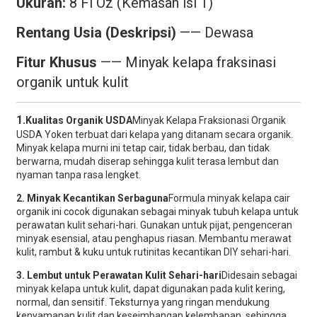
Ukuran:
8 Fl Oz (Kemasan isi 1)
Rentang Usia (Deskripsi)
——
Dewasa
Fitur Khusus
——
Minyak kelapa fraksinasi
organik untuk kulit
1.
Kualitas Organik USDA
Minyak Kelapa Fraksionasi Organik
USDA Yoken terbuat dari kelapa yang ditanam secara organik.
Minyak kelapa murni ini tetap cair, tidak berbau, dan tidak
berwarna, mudah diserap sehingga kulit terasa lembut dan
nyaman tanpa rasa lengket.
2. Minyak Kecantikan Serbaguna
Formula minyak kelapa cair
organik ini cocok digunakan sebagai minyak tubuh kelapa untuk
perawatan kulit sehari-hari. Gunakan untuk pijat, pengenceran
minyak esensial, atau penghapus riasan. Membantu merawat
kulit, rambut & kuku untuk rutinitas kecantikan DIY sehari-hari.
3. Lembut untuk Perawatan Kulit Sehari-hari
Didesain sebagai
minyak kelapa untuk kulit, dapat digunakan pada kulit kering,
normal, dan sensitif. Teksturnya yang ringan mendukung
kenyamanan kulit dan keseimbangan kelembapan, sehingga