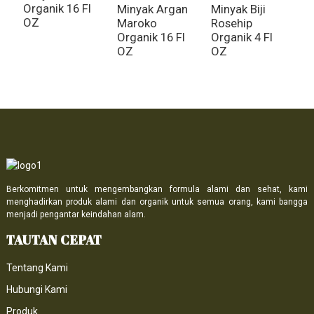
Organik 16 Fl
Minyak Argan
Minyak Biji
M
OZ
Maroko
Rosehip
E
Organik 16 Fl
Organik 4 Fl
OZ
OZ
Berkomitmen untuk mengembangkan formula alami dan sehat, kami
menghadirkan produk alami dan organik untuk semua orang, kami bangga
menjadi pengantar keindahan alam.
TAUTAN CEPAT
Tentang Kami
Hubungi Kami
Produk